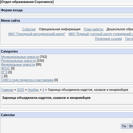
[
Отдел образования Сорочинск
]
Форма входа
Меню сайта
События
Официальная информация
План работы
Дошкольное обр
МКУ "Городской методический центр"
МКУ "Единый учетный центр учреждений 
Полезные ссылки
Гост
Categories
Муниципальные новости
[762]
Региональные новости
[150]
Федеральные новости
[95]
ФГОС
[0]
ЕГЭ
[0]
1
[0]
СМИ о годе педагога и наставника
[0]
Главная
»
2025
»
Ноябрь
»
5
» Зарница объединила кадетов, казаков и юнармейцев ️
Зарница объединила кадетов, казаков и юнармейцев ️
Calendar
Пн
Вт