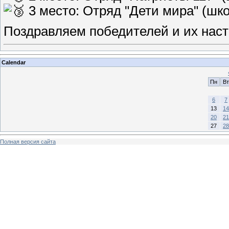
3 место: Отряд "Дети мира" (шк
Поздравляем победителей и их наст
Calendar
Пн
Вт
6
7
13
14
20
21
27
28
Полная версия сайта