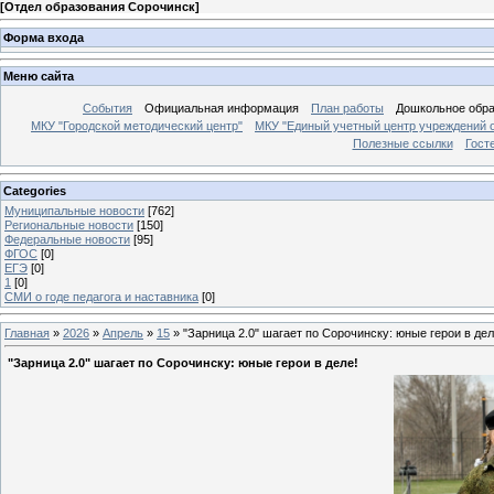
[
Отдел образования Сорочинск
]
Форма входа
Меню сайта
События
Официальная информация
План работы
Дошкольное обр
МКУ "Городской методический центр"
МКУ "Единый учетный центр учреждений 
Полезные ссылки
Гост
Categories
Муниципальные новости
[762]
Региональные новости
[150]
Федеральные новости
[95]
ФГОС
[0]
ЕГЭ
[0]
1
[0]
СМИ о годе педагога и наставника
[0]
Главная
»
2026
»
Апрель
»
15
» "Зарница 2.0" шагает по Сорочинску: юные герои в дел
"Зарница 2.0" шагает по Сорочинску: юные герои в деле!