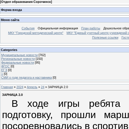
[
Отдел образования Сорочинск
]
Форма входа
Меню сайта
События
Официальная информация
План работы
Дошкольное обр
МКУ "Городской методический центр"
МКУ "Единый учетный центр учреждений 
Полезные ссылки
Гост
Categories
Муниципальные новости
[762]
Региональные новости
[150]
Федеральные новости
[95]
ФГОС
[0]
ЕГЭ
[0]
1
[0]
СМИ о годе педагога и наставника
[0]
Главная
»
2024
»
Апрель
»
24
» ЗАРНИЦА 2.0
ЗАРНИЦА 2.0
В ходе игры ребята пр
подготовку, прошли мар
посоревновались в спортив