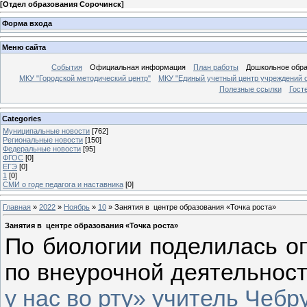
[
Отдел образования Сорочинск
]
Форма входа
Меню сайта
События
Официальная информация
План работы
Дошкольное обр
МКУ "Городской методический центр"
МКУ "Единый учетный центр учреждений 
Полезные ссылки
Гост
Categories
Муниципальные новости
[762]
Региональные новости
[150]
Федеральные новости
[95]
ФГОС
[0]
ЕГЭ
[0]
1
[0]
СМИ о годе педагога и наставника
[0]
Главная
»
2022
»
Ноябрь
»
10
» Занятия в центре образования «Точка роста»
Занятия в центре образования «Точка роста»
По биологии поделилась о
по внеурочной деятельност
у нас во рту» учитель Чебр