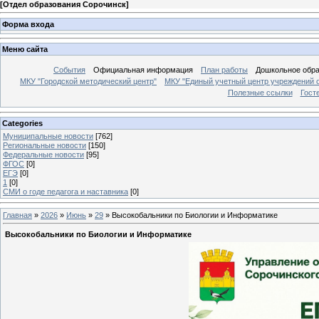
[
Отдел образования Сорочинск
]
Форма входа
Меню сайта
События
Официальная информация
План работы
Дошкольное обр
МКУ "Городской методический центр"
МКУ "Единый учетный центр учреждений 
Полезные ссылки
Гост
Categories
Муниципальные новости
[762]
Региональные новости
[150]
Федеральные новости
[95]
ФГОС
[0]
ЕГЭ
[0]
1
[0]
СМИ о годе педагога и наставника
[0]
Главная
»
2026
»
Июнь
»
29
» Высокобальники по Биологии и Информатике
Высокобальники по Биологии и Информатике