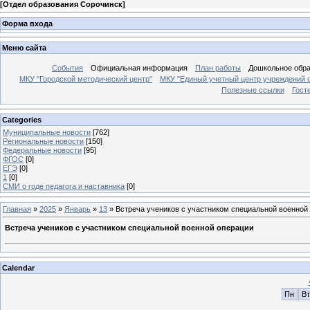
[
Отдел образования Сорочинск
]
Форма входа
Меню сайта
События
Официальная информация
План работы
Дошкольное обр
МКУ "Городской методический центр"
МКУ "Единый учетный центр учреждений 
Полезные ссылки
Гост
Categories
Муниципальные новости
[762]
Региональные новости
[150]
Федеральные новости
[95]
ФГОС
[0]
ЕГЭ
[0]
1
[0]
СМИ о годе педагога и наставника
[0]
Главная
»
2025
»
Январь
»
13
» Встреча учеников с участником специальной военной
Встреча учеников с участником специальной военной операции
Calendar
Пн
Вт