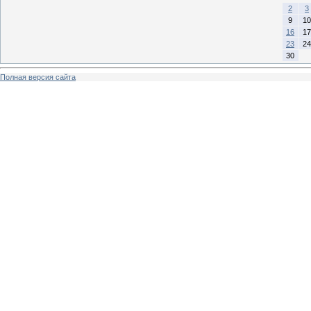
2
3
9
10
16
17
23
24
30
Полная версия сайта