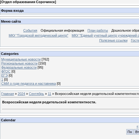
[
Отдел образования Сорочинск
]
Форма входа
Меню сайта
События
Официальная информация
План работы
Дошкольное обр
МКУ "Городской методический центр"
МКУ "Единый учетный центр учреждений 
Полезные ссылки
Гост
Categories
Муниципальные новости
[762]
Региональные новости
[150]
Федеральные новости
[95]
ФГОС
[0]
ЕГЭ
[0]
1
[0]
СМИ о годе педагога и наставника
[0]
Главная
»
2024
»
Сентябрь
»
11
» Всероссийская неделя родительской компетентност
Всероссийская неделя родительской компетентности.
Calendar
«
Пн
Вт