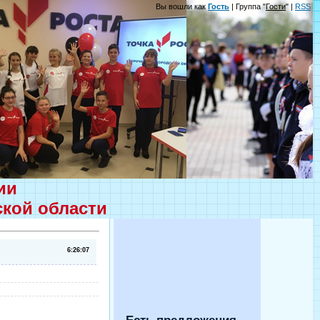
Вы вошли как
Гость
| Группа "
Гости
" |
RSS
ции
ской области
6:26:07