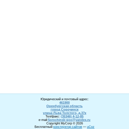
Юридический и почтовый адрес:
461900
Оренбургская область
город Сорочинск
улица Льва Толстого, д.37к
Тел/факс:
(35346) 4-1
2
-85
e-mail:
Sorochinsk
-goo@yandex.ru
Copyright MyCorp © 2026
Бесплатный
конструктор сайтов
—
uCoz