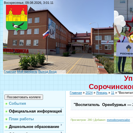
Воскресенье, 09.08.2026, 3:01:11
Главная
Мой профиль
Выход
Вход
Уп
Сорочинског
Главная
»
2024
»
Январь
»
11
» "Воспита
События
"Воспитатель Оренбуржья — 
Официальная информация
План работы
Просмотров
: 280 |
Добавил
:
metodistspetsialist
Дошкольное образование