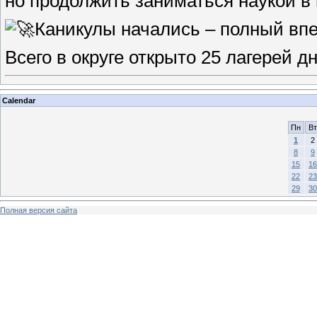
но продолжить заниматься наукой в 
Каникулы начались – полный впе
Всего в округе открыто 25 лагерей 
Calendar
Пн
Вт
1
2
8
9
15
16
22
23
29
30
Полная версия сайта