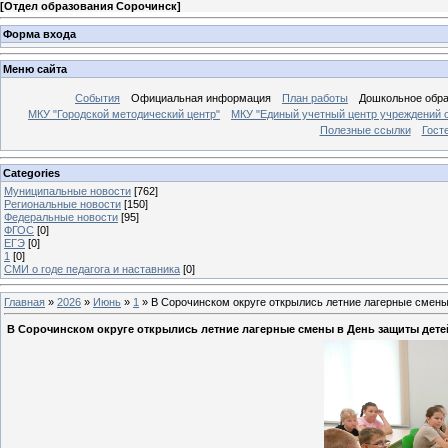
[
Отдел образования Сорочинск
]
Форма входа
Меню сайта
События
Официальная информация
План работы
Дошкольное обр
МКУ "Городской методический центр"
МКУ "Единый учетный центр учреждений 
Полезные ссылки
Гост
Categories
Муниципальные новости
[762]
Региональные новости
[150]
Федеральные новости
[95]
ФГОС
[0]
ЕГЭ
[0]
1
[0]
СМИ о годе педагога и наставника
[0]
Главная
»
2026
»
Июнь
»
1
» В Сорочинском округе открылись летние лагерные смены
В Сорочинском округе открылись летние лагерные смены в День защиты дете