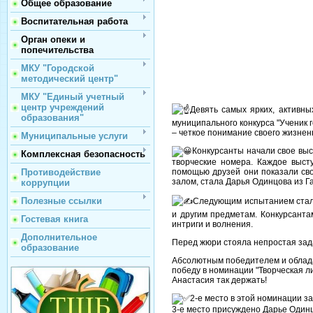
Общее образование
Воспитательная работа
Орган опеки и
попечительства
МКУ "Городской
методический центр"
МКУ "Единый учетный
центр учреждений
Девять самых ярких, активны
образования"
муниципального конкурса "Ученик г
– четкое понимание своего жизнен
Муниципальные услуги
Конкурсанты начали свое выс
Комплексная безопасность
творческие номера. Каждое выст
помощью друзей они показали сво
Противодействие
залом, стала Дарья Одинцова из 
коррупции
Полезные ссылки
Следующим испытанием стало
и другим предметам. Конкурсанта
Гостевая книга
интриги и волнения.
Дополнительное
Перед жюри стояла непростая зад
образование
Абсолютным победителем и облада
победу в номинации "Творческая ли
Анастасия так держать!
2-е место в этой номинации 
3-е место присуждено Дарье Один