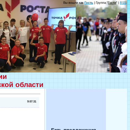
Вы вошли как
Гость
| Группа "
Гости
" |
RSS
ции
ской области
9:07:31