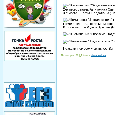
В номинации "Общественник г
2-е место заняла Капитолина Слеп
3-е место – Софья Солдаткина (шк
Номинация "Интеллект года" (
Победитель – Валерий Колмогоров
Второе место – Родион Арестов (
В номинации "Спортсмен года
Номинация "Председатель Сов
Поздравляем всех участников! Вы 
Просмотров
: 68 |
Добавил
:
dianamaslova