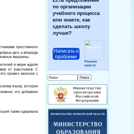
Есть предложения
по организации
учебного процесса
или знаете, как
сделать школу
лучше?
стниками престижного
Написать о
добрых дел, а впереди
проблеме
сложные вершины.
Решаем
зрителей и жюри ждали
вместе
ер от участников. С
кто провел монолог с
скому языку, истории
ремени, что добавило
тасия также одержала