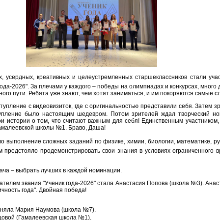
х, усердных, креативных и целеустремленных старшеклассников стали уча
ода-2026". За плечами у каждого – победы на олимпиадах и конкурсах, много 
ного пути. Ребята уже знают, чем хотят заниматься, и им покоряются самые 
тупление с видеовизиток, где с оригинальностью представили себя. Затем 
упление было настоящим шедевром. Потом зрителей ждал творческий ном
и истории о том, что считают важным для себя! Единственным участником, 
Гамалеевской школы №1. Браво, Даша!
 выполнение сложных заданий по физике, химии, биологии, математике, рус
м предстояло продемонстрировать свои знания в условиях ограниченного в
ача – выбрать лучших в каждой номинации.
телем звания "Ученик года-2026" стала Анастасия Попова (школа №3). Анас
чность года". Двойная победа!
заняла Мария Наумова (школа №7).
цовой (Гамалеевская школа №1).