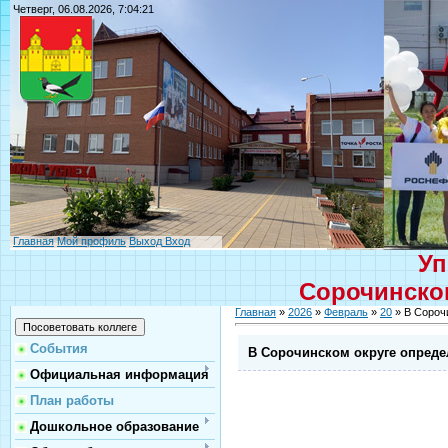
Четверг, 06.08.2026, 7:04:21
Главная
Мой профиль
Выход
Вход
Уп
Сорочинског
Главная
»
2026
»
Февраль
»
20
» В Сороч
События
В Сорочинском округе опреде
Официальная информация
План работы
Дошкольное образование