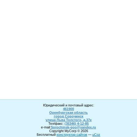
Юридический и почтовый адрес:
461900
Оренбургская область
город Сорочинск
улица Льва Толстого, д.37к
Тел/факс:
(35346) 4-1
2
-85
e-mail:
Sorochinsk
-goo@yandex.ru
Copyright MyCorp © 2026
Бесплатный
конструктор сайтов
—
uCoz