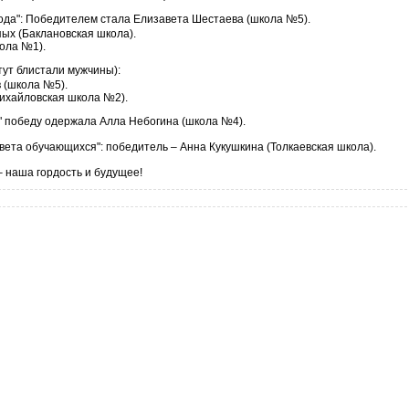
ода": Победителем стала Елизавета Шестаева (школа №5).
ых (Баклановская школа).
ола №1).
тут блистали мужчины):
 (школа №5).
Михайловская школа №2).
" победу одержала Алла Небогина (школа №4).
ета обучающихся": победитель – Анна Кукушкина (Толкаевская школа).
– наша гордость и будущее!