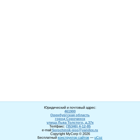
Юридический и почтовый адрес:
461900
Оренбургская область
город Сорочинск
улица Льва Толстого, д.37к
Тел/факс:
(35346) 4-1
2
-85
e-mail:
Sorochinsk
-goo@yandex.ru
Copyright MyCorp © 2026
Бесплатный
конструктор сайтов
—
uCoz