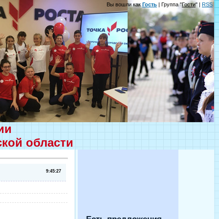
Вы вошли как
Гость
| Группа "
Гости
" |
RSS
ции
ской области
9:45:27