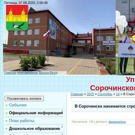
Пятница, 07.08.2026, 2:56:48
Главная
Мой профиль
Выход
Вход
Уп
Сорочинског
Главная
»
2025
»
Сентябрь
»
10
» В Сороч
События
В Сорочинске начинается стро
Официальная информация
План работы
Просмотров
: 158 |
Добавил
:
dianamaslova
Дошкольное образование