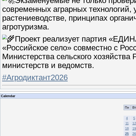
Экзаменуемые не только провери
современных аграрных технологий, у
растениеводстве, принципах органи
агротуризма.
Проект реализует партия «ЕДИН
«Российское село» совместно с Рос
Министерства сельского хозяйства
министерств и ведомств.
#Агродиктант2026
Calendar
Пн
Вт
4
5
11
12
18
19
25
26