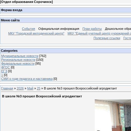
[
Отдел образования Сорочинск
]
Форма входа
Меню сайта
События
Официальная информация
План работы
Дошкольное обр
МКУ "Городской методический центр"
МКУ "Единый учетный центр учреждений 
Полезные ссылки
Гост
Categories
Муниципальные новости
[762]
Региональные новости
[150]
Федеральные новости
[95]
ФГОС
[0]
ЕГЭ
[0]
1
[0]
СМИ о годе педагога и наставника
[0]
Главная
»
2026
»
Май
»
25
» В школе №3 прошел Всероссийский агродиктант
В школе №3 прошел Всероссийский агродиктант