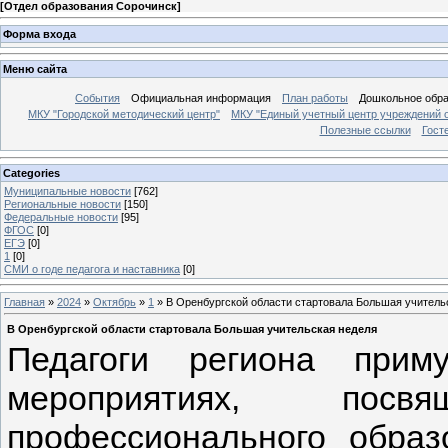
[
Отдел образования Сорочинск
]
Форма входа
Меню сайта
События
Официальная информация
План работы
Дошкольное обр
МКУ "Городской методический центр"
МКУ "Единый учетный центр учреждений 
Полезные ссылки
Гост
Categories
Муниципальные новости
[762]
Региональные новости
[150]
Федеральные новости
[95]
ФГОС
[0]
ЕГЭ
[0]
1
[0]
СМИ о годе педагога и наставника
[0]
Главная
»
2024
»
Октябрь
»
1
» В Оренбургской области стартовала Большая учитель
В Оренбургской области стартовала Большая учительская неделя
Педагоги региона прим
мероприятиях, пос
профессионального образ