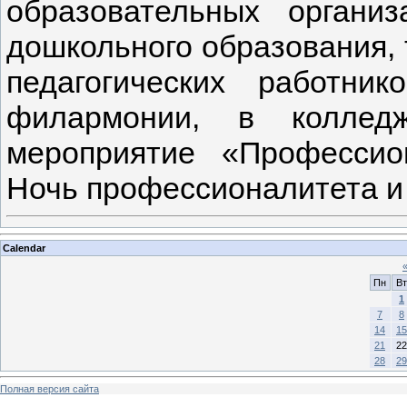
образовательных органи
дошкольного образования,
педагогических работни
филармонии, в колледж
мероприятие «Профессио
Ночь профессионалитета и
Calendar
Пн
Вт
1
7
8
14
15
21
22
28
29
Полная версия сайта