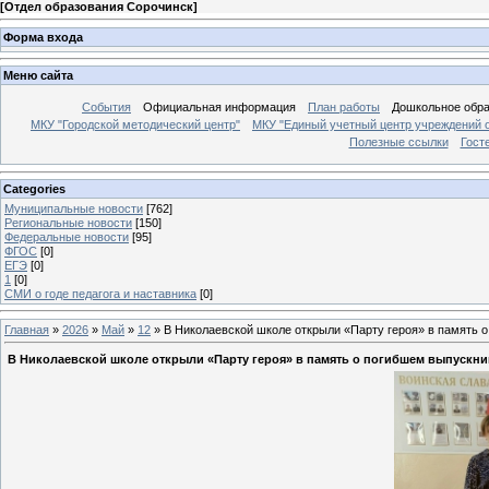
[
Отдел образования Сорочинск
]
Форма входа
Меню сайта
События
Официальная информация
План работы
Дошкольное обр
МКУ "Городской методический центр"
МКУ "Единый учетный центр учреждений 
Полезные ссылки
Гост
Categories
Муниципальные новости
[762]
Региональные новости
[150]
Федеральные новости
[95]
ФГОС
[0]
ЕГЭ
[0]
1
[0]
СМИ о годе педагога и наставника
[0]
Главная
»
2026
»
Май
»
12
» В Николаевской школе открыли «Парту героя» в память 
В Николаевской школе открыли «Парту героя» в память о погибшем выпускн