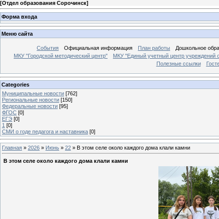
[
Отдел образования Сорочинск
]
Форма входа
Меню сайта
События
Официальная информация
План работы
Дошкольное обр
МКУ "Городской методический центр"
МКУ "Единый учетный центр учреждений 
Полезные ссылки
Гост
Categories
Муниципальные новости
[762]
Региональные новости
[150]
Федеральные новости
[95]
ФГОС
[0]
ЕГЭ
[0]
1
[0]
СМИ о годе педагога и наставника
[0]
Главная
»
2026
»
Июнь
»
22
» В этом селе около каждого дома клали камни
В этом селе около каждого дома клали камни