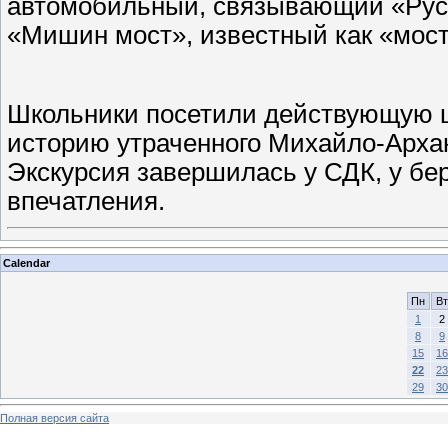
автомобильный, связывающий «Русс
«Мишин мост», известный как «мос
Школьники посетили действующую 
историю утраченного Михайло-Архан
Экскурсия завершилась у СДК, у бер
впечатления.
Calendar
Пн
Вт
1
2
8
9
15
16
22
23
29
30
Полная версия сайта