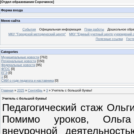
[
Отдел образования Сорочинск
]
Форма входа
Меню сайта
События
Официальная информация
План работы
Дошкольное обр
МКУ "Городской методический центр"
МКУ "Единый учетный центр учреждений 
Полезные ссылки
Гост
Categories
Муниципальные новости
[762]
Региональные новости
[150]
Федеральные новости
[95]
ФГОС
[0]
ЕГЭ
[0]
1
[0]
СМИ о годе педагога и наставника
[0]
Главная
»
2025
»
Сентябрь
»
3
» Учитель с большой буквы!
Учитель с большой буквы!
Педагогический стаж Ольги
Помимо уроков, Ольга
внеурочной деятельность