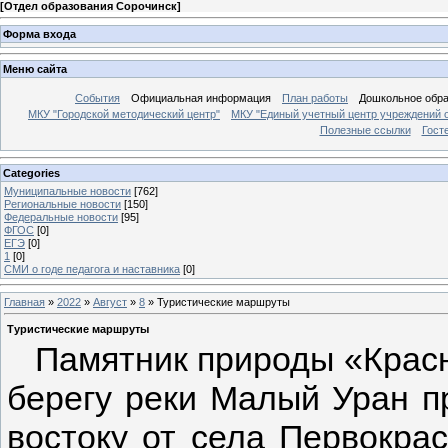
[
Отдел образования Сорочинск
]
Форма входа
Меню сайта
События
Официальная информация
План работы
Дошкольное обр
МКУ "Городской методический центр"
МКУ "Единый учетный центр учреждений 
Полезные ссылки
Гост
Categories
Муниципальные новости
[762]
Региональные новости
[150]
Федеральные новости
[95]
ФГОС
[0]
ЕГЭ
[0]
1
[0]
СМИ о годе педагога и наставника
[0]
Главная
»
2022
»
Август
»
8
» Туристические маршруты
Туристические маршруты
Памятник природы «Красн
берегу реки Малый Уран пр
востоку от села Первокрас