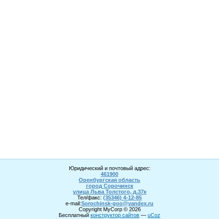
Юридический и почтовый адрес:
461900
Оренбургская область
город Сорочинск
улица Льва Толстого, д.37к
Тел/факс:
(35346) 4-1
2
-85
e-mail:
Sorochinsk
-goo@yandex.ru
Copyright MyCorp © 2026
Бесплатный
конструктор сайтов
—
uCoz