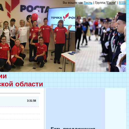
Вы вошли как
Гость
| Группа "
Гости
" |
RSS
ции
ской области
3:31:58