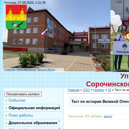
Пятница, 07.08.2026, 1:31:39
Главная
Мой профиль
Выход
Вход
Уп
Сорочинског
Главная
»
2021
»
Ноябрь
»
23
» Тест по 
События
Тест по истории Великой Оте
Официальная информация
План работы
Просмотров
: 505 |
Добавил
:
admin2
Дошкольное образование