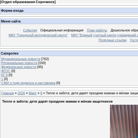
[
Отдел образования Сорочинск
]
Форма входа
Меню сайта
События
Официальная информация
План работы
Дошкольное обр
МКУ "Городской методический центр"
МКУ "Единый учетный центр учреждений 
Полезные ссылки
Гост
Categories
Муниципальные новости
[762]
Региональные новости
[150]
Федеральные новости
[95]
ФГОС
[0]
ЕГЭ
[0]
1
[0]
СМИ о годе педагога и наставника
[0]
Главная
»
2026
»
Март
»
8
» Тепло и забота: дети дарят праздник мамам и жёнам защ
Тепло и забота: дети дарят праздник мамам и жёнам защитников