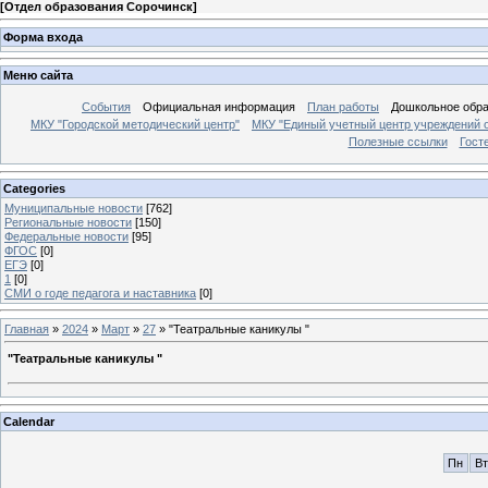
[
Отдел образования Сорочинск
]
Форма входа
Меню сайта
События
Официальная информация
План работы
Дошкольное обр
МКУ "Городской методический центр"
МКУ "Единый учетный центр учреждений 
Полезные ссылки
Гост
Categories
Муниципальные новости
[762]
Региональные новости
[150]
Федеральные новости
[95]
ФГОС
[0]
ЕГЭ
[0]
1
[0]
СМИ о годе педагога и наставника
[0]
Главная
»
2024
»
Март
»
27
» "Театральные каникулы "
"Театральные каникулы "
Calendar
Пн
Вт