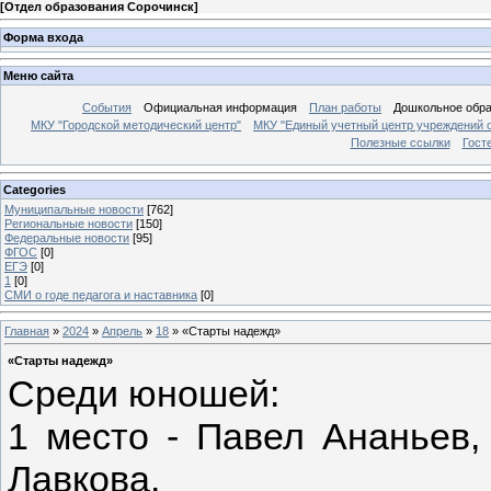
[
Отдел образования Сорочинск
]
Форма входа
Меню сайта
События
Официальная информация
План работы
Дошкольное обр
МКУ "Городской методический центр"
МКУ "Единый учетный центр учреждений 
Полезные ссылки
Гост
Categories
Муниципальные новости
[762]
Региональные новости
[150]
Федеральные новости
[95]
ФГОС
[0]
ЕГЭ
[0]
1
[0]
СМИ о годе педагога и наставника
[0]
Главная
»
2024
»
Апрель
»
18
» «Старты надежд»
«Старты надежд»
Среди юношей:
1 место - Павел Ананьев
Лавкова.