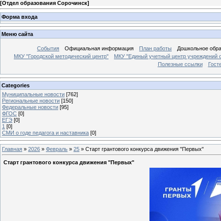
[
Отдел образования Сорочинск
]
Форма входа
Меню сайта
События
Официальная информация
План работы
Дошкольное обр
МКУ "Городской методический центр"
МКУ "Единый учетный центр учреждений 
Полезные ссылки
Гост
Categories
Муниципальные новости
[762]
Региональные новости
[150]
Федеральные новости
[95]
ФГОС
[0]
ЕГЭ
[0]
1
[0]
СМИ о годе педагога и наставника
[0]
Главная
»
2026
»
Февраль
»
25
» Старт грантового конкурса движения "Первых"
Старт грантового конкурса движения "Первых"