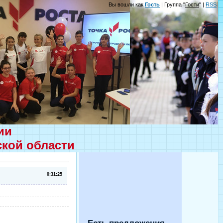
Вы вошли как
Гость
| Группа "
Гости
" |
RSS
ции
ской области
0:31:25