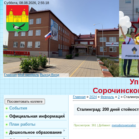
Суббота, 08.08.2026, 2:55:18
Главная
Мой профиль
Выход
Вход
Уп
Сорочинског
Главная
»
2024
»
Февраль
»
2
» Сталингра
События
Сталинград: 200 дней стойкос
Официальная информация
План работы
Просмотров
: 361 |
Добавил
:
metodistspetsialist
Дошкольное образование