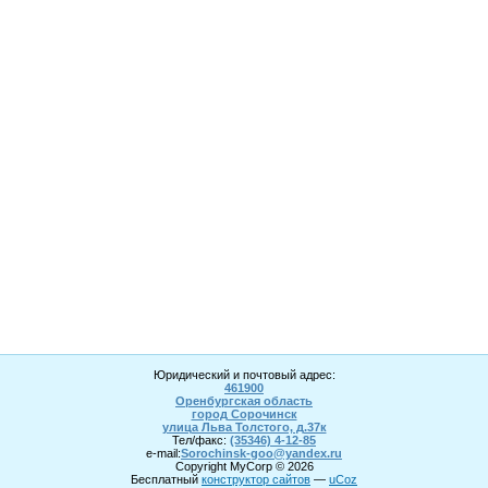
Юридический и почтовый адрес:
461900
Оренбургская область
город Сорочинск
улица Льва Толстого, д.37к
Тел/факс:
(35346) 4-1
2
-85
e-mail:
Sorochinsk
-goo@yandex.ru
Copyright MyCorp © 2026
Бесплатный
конструктор сайтов
—
uCoz