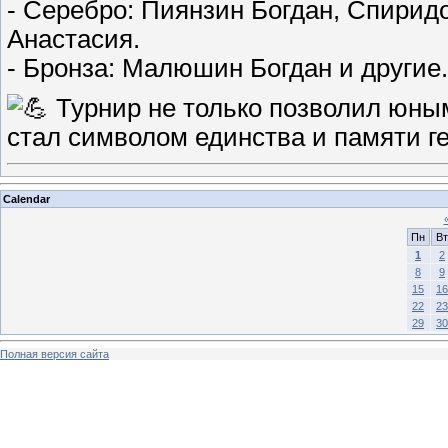
- Серебро: Пиянзин Богдан, Спирид
Анастасия.
- Бронза: Малюшин Богдан и другие.
Турнир не только позволил юным
стал символом единства и памяти ге
Calendar
Пн
Вт
1
2
8
9
15
16
22
23
29
30
Полная версия сайта