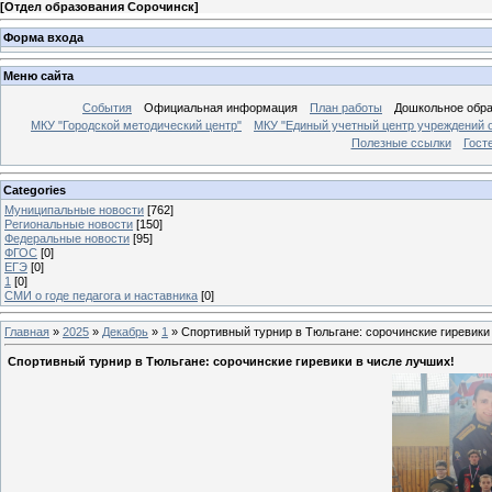
[
Отдел образования Сорочинск
]
Форма входа
Меню сайта
События
Официальная информация
План работы
Дошкольное обр
МКУ "Городской методический центр"
МКУ "Единый учетный центр учреждений 
Полезные ссылки
Гост
Categories
Муниципальные новости
[762]
Региональные новости
[150]
Федеральные новости
[95]
ФГОС
[0]
ЕГЭ
[0]
1
[0]
СМИ о годе педагога и наставника
[0]
Главная
»
2025
»
Декабрь
»
1
» Спортивный турнир в Тюльгане: сорочинские гиревики
Спортивный турнир в Тюльгане: сорочинские гиревики в числе лучших!