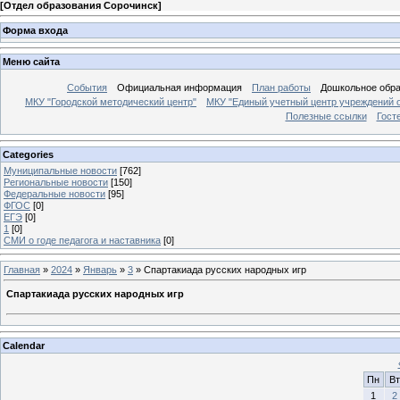
[
Отдел образования Сорочинск
]
Форма входа
Меню сайта
События
Официальная информация
План работы
Дошкольное обр
МКУ "Городской методический центр"
МКУ "Единый учетный центр учреждений 
Полезные ссылки
Гост
Categories
Муниципальные новости
[762]
Региональные новости
[150]
Федеральные новости
[95]
ФГОС
[0]
ЕГЭ
[0]
1
[0]
СМИ о годе педагога и наставника
[0]
Главная
»
2024
»
Январь
»
3
» Спартакиада русских народных игр
Спартакиада русских народных игр
Calendar
Пн
Вт
1
2