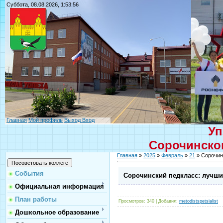
Суббота, 08.08.2026, 1:53:56
Главная
Мой профиль
Выход
Вход
Уп
Сорочинског
Главная
»
2025
»
Февраль
»
21
» Сорочин
События
Сорочинский педкласс: лучши
Официальная информация
План работы
Просмотров
: 340 |
Добавил
:
metodistspetsialist
Дошкольное образование