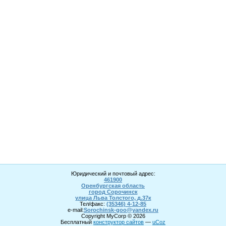
Юридический и почтовый адрес:
461900
Оренбургская область
город Сорочинск
улица Льва Толстого, д.37к
Тел/факс:
(35346) 4-1
2
-85
e-mail:
Sorochinsk
-goo@yandex.ru
Copyright MyCorp © 2026
Бесплатный
конструктор сайтов
—
uCoz