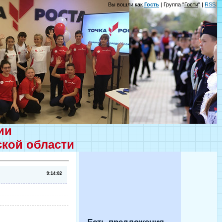
Вы вошли как
Гость
| Группа "
Гости
" |
RSS
ции
ской области
9:14:02