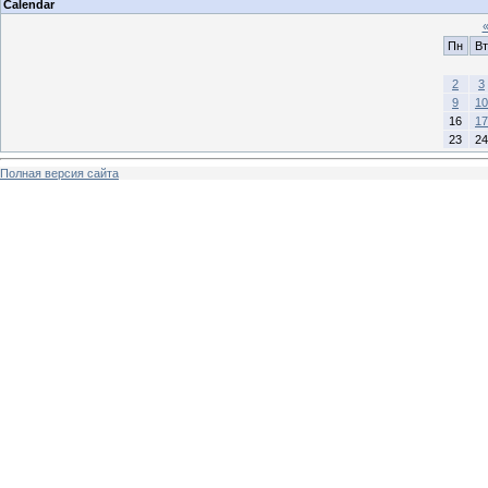
Calendar
Пн
Вт
2
3
9
10
16
17
23
24
Полная версия сайта