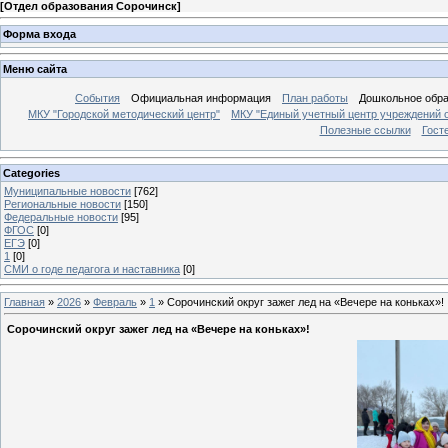
[
Отдел образования Сорочинск
]
Форма входа
Меню сайта
События
Официальная информация
План работы
Дошкольное обр
МКУ "Городской методический центр"
МКУ "Единый учетный центр учреждений 
Полезные ссылки
Гост
Categories
Муниципальные новости
[762]
Региональные новости
[150]
Федеральные новости
[95]
ФГОС
[0]
ЕГЭ
[0]
1
[0]
СМИ о годе педагога и наставника
[0]
Главная
»
2026
»
Февраль
»
1
» Сорочинский округ зажег лед на «Вечере на коньках»!
Сорочинский округ зажег лед на «Вечере на коньках»!