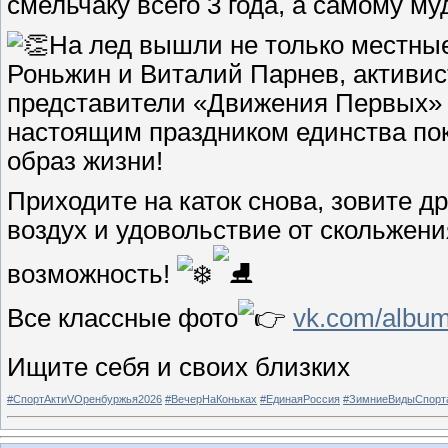
смельчаку всего 3 года, а самому м
На лед вышли не только местные
Роньжин и Виталий Парнев, активис
представители «Движения Первых» и
настоящим праздником единства пок
образ жизни!
Приходите на каток снова, зовите д
воздух и удовольствие от скольжени
возможность!
Все классные фото
vk.com/album
Ищите себя и своих близких
#СпортАктиVОренбуржья2026
#ВечерНаКоньках
#ЕдинаяРоссия
#ЗимниеВидыСпорт