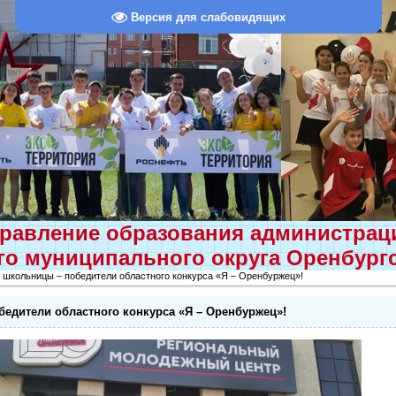
Версия для слабовидящих
равление образования администра
о муниципального округа Оренбург
 школьницы – победители областного конкурса «Я – Оренбуржец»!
едители областного конкурса «Я – Оренбуржец»!