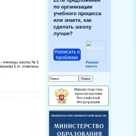
Есть предложения
по организации
учебного процесса
или знаете, как
сделать школу
лучше?
Написать о
проблеме
 – ученицы школы № 3
Решаем
Ширяева Е.Н. отмечена
вместе
.