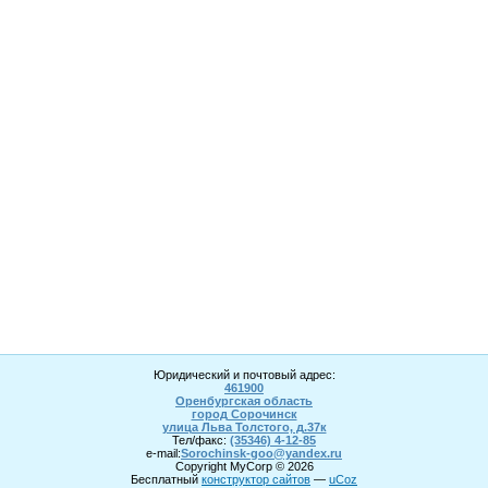
Юридический и почтовый адрес:
461900
Оренбургская область
город Сорочинск
улица Льва Толстого, д.37к
Тел/факс:
(35346) 4-1
2
-85
e-mail:
Sorochinsk
-goo@yandex.ru
Copyright MyCorp © 2026
Бесплатный
конструктор сайтов
—
uCoz