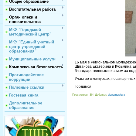
Общее образование
Воспитательная работа
Орган опеки и
попечительства
МКУ "Городской
методический центр"
МКУ "Единый учетный
центр учреждений
образования"
Муниципальные услуги
16 мая в Региональном молодёжно
Шиганова Екатерина и Кузьмина Е
Комплексная безопасность
благодарственным письмом за под
Противодействие
Участие в конкурсах, посвящённых 
коррупции
Гордимся!
Полезные ссылки
Гостевая книга
Просмотров
: 36 |
Добавил
:
dianamaslova
Дополнительное
образование