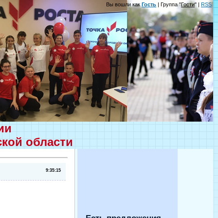
Вы вошли как
Гость
| Группа "
Гости
" |
RSS
ции
ской области
9:35:15