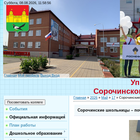
Суббота, 08.08.2026, 11:58:56
Главная
Мой профиль
Выход
Вход
Уп
Сорочинског
Главная
»
2026
»
Май
»
17
» Сорочинские
События
Сорочинские школьницы – поб
Официальная информация
План работы
Дошкольное образование