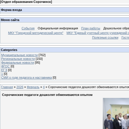
[
Отдел образования Сорочинск
]
Форма входа
Меню сайта
События
Официальная информация
План работы
Дошкольное обр
МКУ "Городской методический центр"
МКУ "Единый учетный центр учреждений 
Полезные ссылки
Гост
Categories
Муниципальные новости
[762]
Региональные новости
[150]
Федеральные новости
[95]
ФГОС
[0]
ЕГЭ
[0]
1
[0]
СМИ о годе педагога и наставника
[0]
Главная
»
2026
»
Февраль
»
4
» Сорочинские педагоги дошколят обмениваются опыто
Сорочинские педагоги дошколят обмениваются опытом