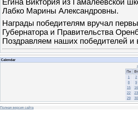
Егина Виктория из Гамалеевской шк
Лабко Марины Александровны.
Награды победителям вручал первы
Губернатора и Правительства Оренбу
Поздравляем наших победителей и 
Calendar
Пн
Вт
1
2
8
9
15
16
22
23
29
30
Полная версия сайта