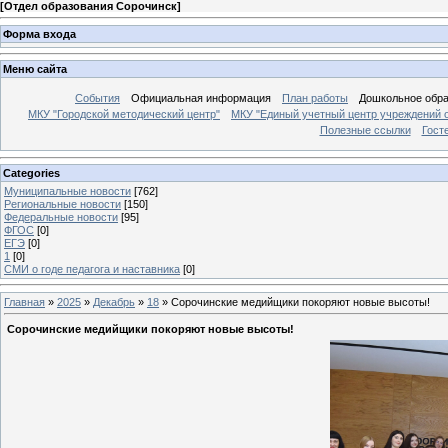
[
Отдел образования Сорочинск
]
Форма входа
Меню сайта
События
Официальная информация
План работы
Дошкольное обр
МКУ "Городской методический центр"
МКУ "Единый учетный центр учреждений 
Полезные ссылки
Гост
Categories
Муниципальные новости
[762]
Региональные новости
[150]
Федеральные новости
[95]
ФГОС
[0]
ЕГЭ
[0]
1
[0]
СМИ о годе педагога и наставника
[0]
Главная
»
2025
»
Декабрь
»
18
» Сорочинские медийщики покоряют новые высоты!
Сорочинские медийщики покоряют новые высоты!