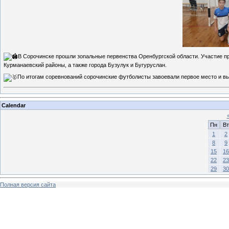
В Сорочинске прошли зonальные первенства Оренбургской области. Участие пр
Курманаевский районы, а также города Бузулук и Бугуруслан.
По итогам соревнований сорочинские футболисты завоевали первое место и в
Calendar
Пн
Вт
1
2
8
9
15
16
22
23
29
30
Полная версия сайта