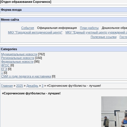
[
Отдел образования Сорочинск
]
Форма входа
Меню сайта
События
Официальная информация
План работы
Дошкольное обр
МКУ "Городской методический центр"
МКУ "Единый учетный центр учреждений 
Полезные ссылки
Гост
Categories
Муниципальные новости
[762]
Региональные новости
[150]
Федеральные новости
[95]
ФГОС
[0]
ЕГЭ
[0]
1
[0]
СМИ о годе педагога и наставника
[0]
Главная
»
2025
»
Декабрь
»
3
» «Сорочинские футболисты - лучшие!
«Сорочинские футболисты - лучшие!