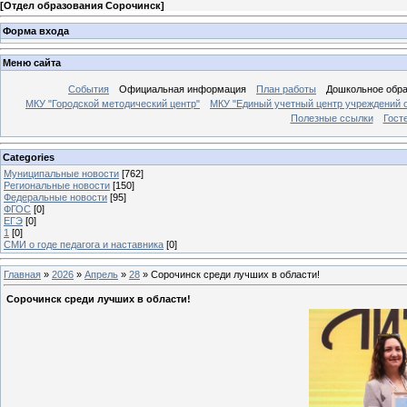
[
Отдел образования Сорочинск
]
Форма входа
Меню сайта
События
Официальная информация
План работы
Дошкольное обр
МКУ "Городской методический центр"
МКУ "Единый учетный центр учреждений 
Полезные ссылки
Гост
Categories
Муниципальные новости
[762]
Региональные новости
[150]
Федеральные новости
[95]
ФГОС
[0]
ЕГЭ
[0]
1
[0]
СМИ о годе педагога и наставника
[0]
Главная
»
2026
»
Апрель
»
28
» Сорочинск среди лучших в области!
Сорочинск среди лучших в области!