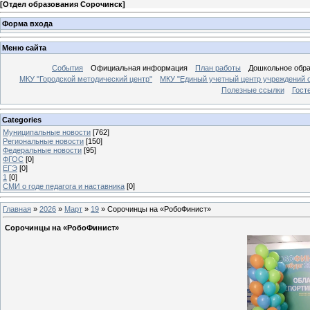
[
Отдел образования Сорочинск
]
Форма входа
Меню сайта
События
Официальная информация
План работы
Дошкольное обр
МКУ "Городской методический центр"
МКУ "Единый учетный центр учреждений 
Полезные ссылки
Гост
Categories
Муниципальные новости
[762]
Региональные новости
[150]
Федеральные новости
[95]
ФГОС
[0]
ЕГЭ
[0]
1
[0]
СМИ о годе педагога и наставника
[0]
Главная
»
2026
»
Март
»
19
» Сорочинцы на «РобоФинист»
Сорочинцы на «РобоФинист»