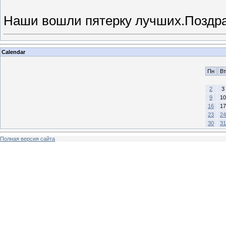
Наши вошли пятерку лучших.Поздр
Calendar
Пн
Вт
2
3
9
10
16
17
23
24
30
31
Полная версия сайта