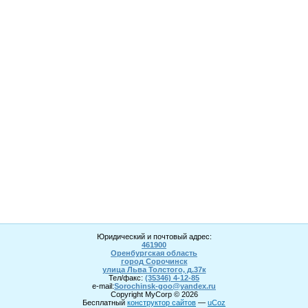
Юридический и почтовый адрес:
461900
Оренбургская область
город Сорочинск
улица Льва Толстого, д.37к
Тел/факс:
(35346) 4-1
2
-85
e-mail:
Sorochinsk
-goo@yandex.ru
Copyright MyCorp © 2026
Бесплатный
конструктор сайтов
—
uCoz