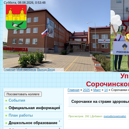
Суббота, 08.08.2026, 0:53:48
Главная
Мой профиль
Выход
Вход
Уп
Сорочинског
Главная
»
2025
»
Март
»
14
» Сорочанки 
События
Сорочанки на страже здоров
Официальная информация
План работы
Просмотров
: 292 |
Добавил
:
metodistspetsialist
Дошкольное образование