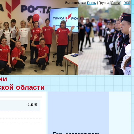
Вы вошли как
Гость
| Группа "
Гости
" |
RSS
ции
ской области
3:23:57