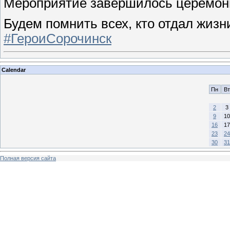
Мероприятие завершилось церемони
Будем помнить всех, кто отдал жизн
#ГероиСорочинск
Calendar
Пн
Вт
2
3
9
10
16
17
23
24
30
31
Полная версия сайта