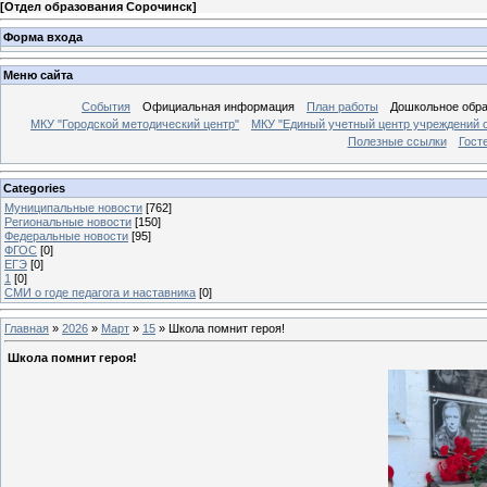
[
Отдел образования Сорочинск
]
Форма входа
Меню сайта
События
Официальная информация
План работы
Дошкольное обр
МКУ "Городской методический центр"
МКУ "Единый учетный центр учреждений 
Полезные ссылки
Гост
Categories
Муниципальные новости
[762]
Региональные новости
[150]
Федеральные новости
[95]
ФГОС
[0]
ЕГЭ
[0]
1
[0]
СМИ о годе педагога и наставника
[0]
Главная
»
2026
»
Март
»
15
» Школа помнит героя!
Школа помнит героя!