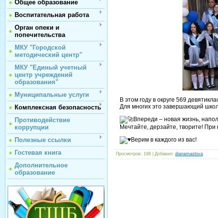
Общее образование
Воспитательная работа
Орган опеки и
попечительства
МКУ "Городской
методический центр"
МКУ "Единый учетный
центр учреждений
образования"
Муниципальные услуги
В этом году в округе 569 девятикл
Для многих это завершающий школ
Комплексная безопасность
Впереди – новая жизнь, напо
Противодействие
Мечтайте, дерзайте, творите! При 
коррупции
Верим в каждого из вас!
Полезные ссылки
Гостевая книга
Просмотров
: 198 |
Добавил
:
dianamaslova
Дополнительное
образование