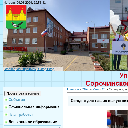
Четверг, 06.08.2026, 12:56:41
Главная
Мой профиль
Выход
Вход
Уп
Сорочинског
Главная
»
2026
»
Май
»
26
» Сегодня для
События
Сегодня для наших выпускник
Официальная информация
План работы
Дошкольное образование