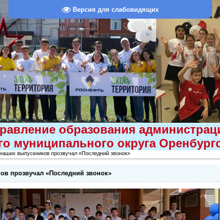
Версия для слабовидящих
равление образования администра
о муниципального округа Оренбург
 наших выпускников прозвучал «Последний звонок»
ов прозвучал «Последний звонок»