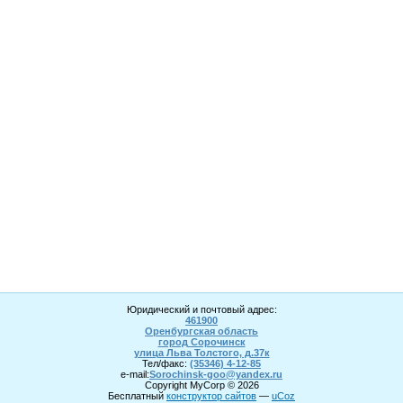
Юридический и почтовый адрес:
461900
Оренбургская область
город Сорочинск
улица Льва Толстого, д.37к
Тел/факс:
(35346) 4-1
2
-85
e-mail:
Sorochinsk
-goo@yandex.ru
Copyright MyCorp © 2026
Бесплатный
конструктор сайтов
—
uCoz