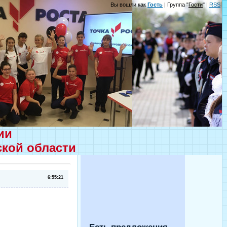
Вы вошли как
Гость
| Группа "
Гости
" |
RSS
ции
ской области
6:55:21