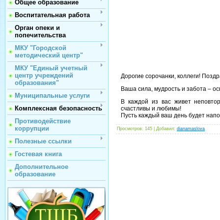
Общее образование
Воспитательная работа
Орган опеки и
попечительства
МКУ "Городской
методический центр"
МКУ "Единый учетный
центр учреждений
Дорогие сорочанки, коллеги! Поз
образования"
Ваша сила, мудрость и забота – ос
Муниципальные услуги
В каждой из вас живет неповтор
Комплексная безопасность
счастливы и любимы!
Пусть каждый ваш день будет напо
Противодействие
коррупции
Просмотров
: 145 |
Добавил
:
dianamaslova
Полезные ссылки
Гостевая книга
Дополнительное
образование