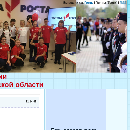
Вы вошли как
Гость
| Группа "
Гости
" |
RSS
ции
ской области
11:14:49