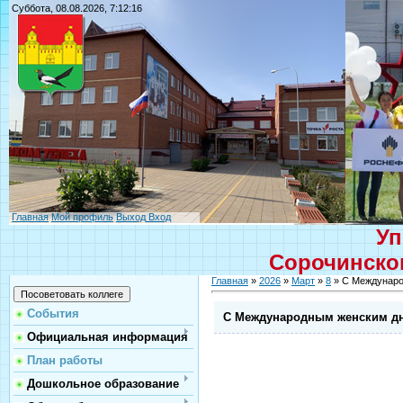
Суббота, 08.08.2026, 7:12:16
Главная
Мой профиль
Выход
Вход
Уп
Сорочинског
Главная
»
2026
»
Март
»
8
» С Междунаро
События
С Международным женским д
Официальная информация
План работы
Дошкольное образование