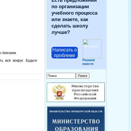
Есть предложения
по организации
учебного процесса
или знаете, как
сделать школу
лучше?
Написать о
о близким.
проблеме
Решаем
ь всё вокруг. Будьте
вместе