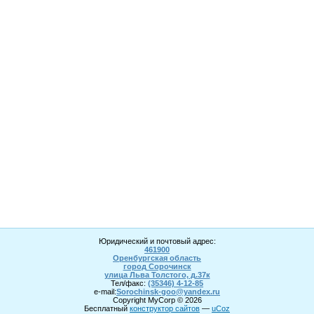
Юридический и почтовый адрес:
461900
Оренбургская область
город Сорочинск
улица Льва Толстого, д.37к
Тел/факс:
(35346) 4-1
2
-85
e-mail:
Sorochinsk
-goo@yandex.ru
Copyright MyCorp © 2026
Бесплатный
конструктор сайтов
—
uCoz