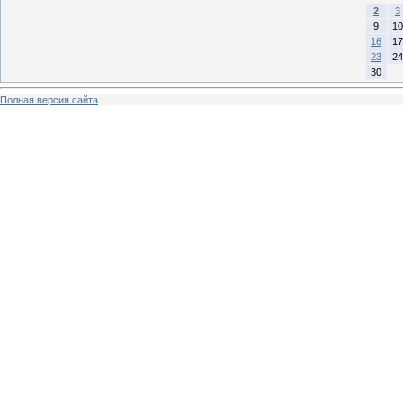
2
3
9
10
16
17
23
24
30
Полная версия сайта