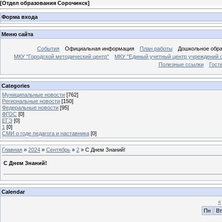
[
Отдел образования Сорочинск
]
Форма входа
Меню сайта
События
Официальная информация
План работы
Дошкольное обр
МКУ "Городской методический центр"
МКУ "Единый учетный центр учреждений 
Полезные ссылки
Гост
Categories
Муниципальные новости
[762]
Региональные новости
[150]
Федеральные новости
[95]
ФГОС
[0]
ЕГЭ
[0]
1
[0]
СМИ о годе педагога и наставника
[0]
Главная
»
2024
»
Сентябрь
»
2
» С Днем Знаний!
С Днем Знаний!
Calendar
«
Пн
Вт