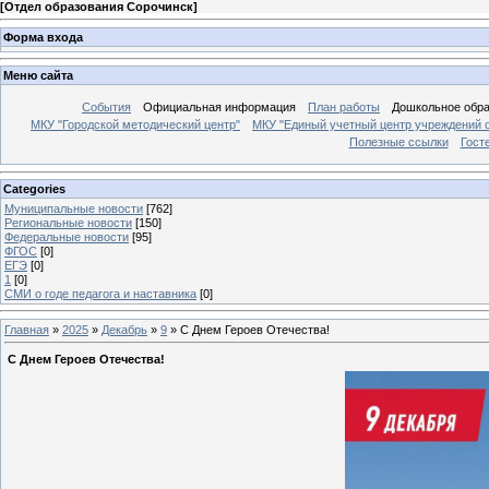
[
Отдел образования Сорочинск
]
Форма входа
Меню сайта
События
Официальная информация
План работы
Дошкольное обр
МКУ "Городской методический центр"
МКУ "Единый учетный центр учреждений 
Полезные ссылки
Гост
Categories
Муниципальные новости
[762]
Региональные новости
[150]
Федеральные новости
[95]
ФГОС
[0]
ЕГЭ
[0]
1
[0]
СМИ о годе педагога и наставника
[0]
Главная
»
2025
»
Декабрь
»
9
» С Днем Героев Отечества!
С Днем Героев Отечества!