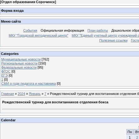
[
Отдел образования Сорочинск
]
Форма входа
Меню сайта
События
Официальная информация
План работы
Дошкольное обр
МКУ "Городской методический центр"
МКУ "Единый учетный центр учреждений 
Полезные ссылки
Гост
Categories
Муниципальные новости
[762]
Региональные новости
[150]
Федеральные новости
[95]
ФГОС
[0]
ЕГЭ
[0]
1
[0]
СМИ о годе педагога и наставника
[0]
Главная
»
2024
»
Январь
»
7
» Рождественский турнир для воспитанников отделения 
Рождественский турнир для воспитанников отделения бокса
Calendar
Пн
Вт
1
2