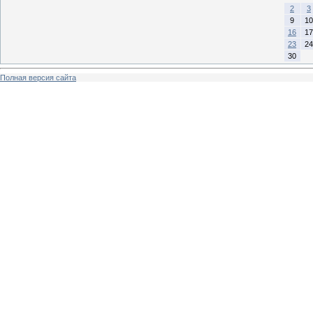
2
3
9
10
16
17
23
24
30
Полная версия сайта