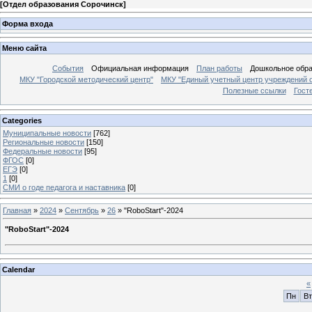
[
Отдел образования Сорочинск
]
Форма входа
Меню сайта
События
Официальная информация
План работы
Дошкольное обр
МКУ "Городской методический центр"
МКУ "Единый учетный центр учреждений 
Полезные ссылки
Гост
Categories
Муниципальные новости
[762]
Региональные новости
[150]
Федеральные новости
[95]
ФГОС
[0]
ЕГЭ
[0]
1
[0]
СМИ о годе педагога и наставника
[0]
Главная
»
2024
»
Сентябрь
»
26
» "RoboStart"-2024
"RoboStart"-2024
Calendar
«
Пн
Вт