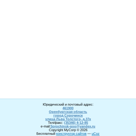
Юридический и почтовый адрес:
461900
Оренбургская область
город Сорочинск
улица Льва Толстого, д.37к
Тел/факс:
(35346) 4-1
2
-85
e-mail:
Sorochinsk
-goo@yandex.ru
Copyright MyCorp © 2026
Бесплатный
конструктор сайтов
—
uCoz