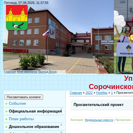
Пятница, 07.08.2026, 11:37:55
Главная
Мой профиль
Выход
Вход
Уп
Сорочинског
Главная
»
2022
»
Ноябрь
»
1
» Просветит
События
Просветительский проект
Официальная информация
План работы
Категория
:
Федеральные новости
|
Просмотров
:
Дошкольное образование