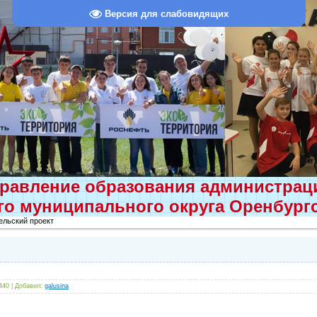
Версия для слабовидящих
равление образования администра
о муниципального округа Оренбург
ельский проект
 440 |
Добавил
:
galusina