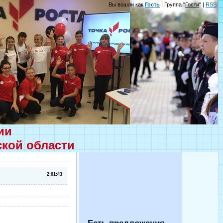
Вы вошли как
Гость
| Группа "
Гости
" |
RSS
ции
ской области
2:01:43