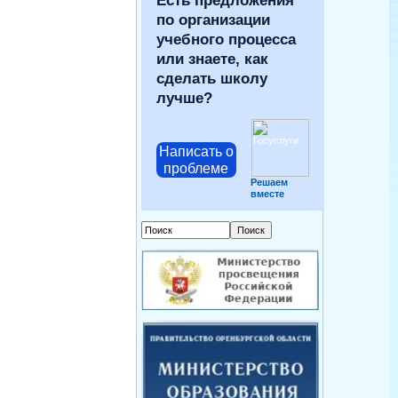
Есть предложения
по организации
учебного процесса
или знаете, как
сделать школу
лучше?
Написать о
проблеме
Решаем
вместе