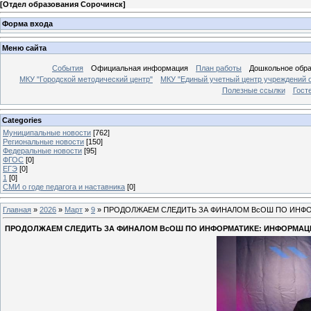
[
Отдел образования Сорочинск
]
Форма входа
Меню сайта
События
Официальная информация
План работы
Дошкольное обр
МКУ "Городской методический центр"
МКУ "Единый учетный центр учреждений 
Полезные ссылки
Гост
Categories
Муниципальные новости
[762]
Региональные новости
[150]
Федеральные новости
[95]
ФГОС
[0]
ЕГЭ
[0]
1
[0]
СМИ о годе педагога и наставника
[0]
Главная
»
2026
»
Март
»
9
» ПРОДОЛЖАЕМ СЛЕДИТЬ ЗА ФИНАЛОМ ВсОШ ПО ИНФ
ПРОДОЛЖАЕМ СЛЕДИТЬ ЗА ФИНАЛОМ ВсОШ ПО ИНФОРМАТИКЕ: ИНФОРМА