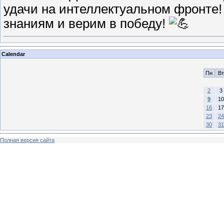
удачи на интеллектуальном фронте!
знаниям и верим в победу!
Calendar
Пн
Вт
2
3
9
10
16
17
23
24
30
31
Полная версия сайта