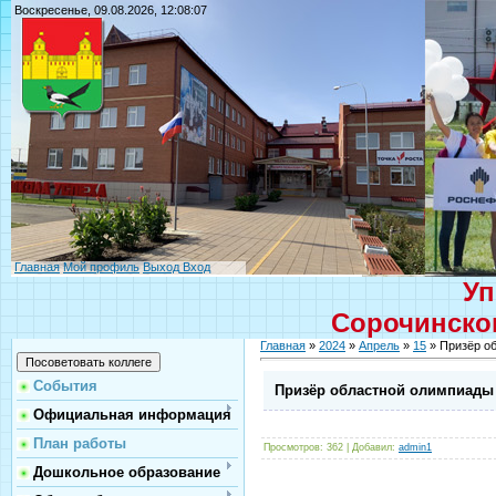
Воскресенье, 09.08.2026, 12:08:07
Главная
Мой профиль
Выход
Вход
Уп
Сорочинског
Главная
»
2024
»
Апрель
»
15
» Призёр о
События
Призёр областной олимпиады
Официальная информация
План работы
Просмотров
: 362 |
Добавил
:
admin1
Дошкольное образование