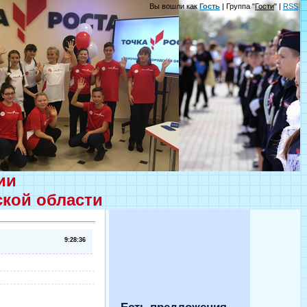
Вы вошли как
Гость
| Группа "
Гости
" |
RSS
ции
ской области
9:28:36