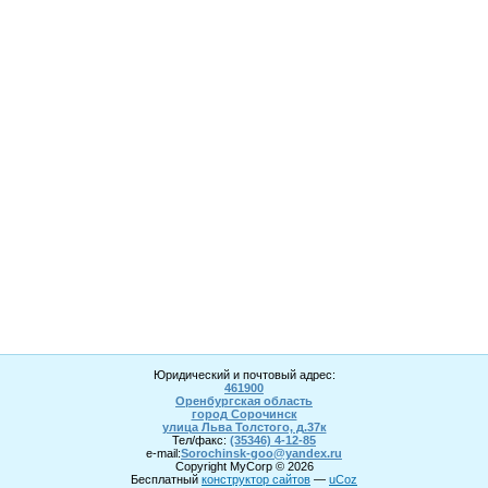
Юридический и почтовый адрес:
461900
Оренбургская область
город Сорочинск
улица Льва Толстого, д.37к
Тел/факс:
(35346) 4-1
2
-85
e-mail:
Sorochinsk
-goo@yandex.ru
Copyright MyCorp © 2026
Бесплатный
конструктор сайтов
—
uCoz