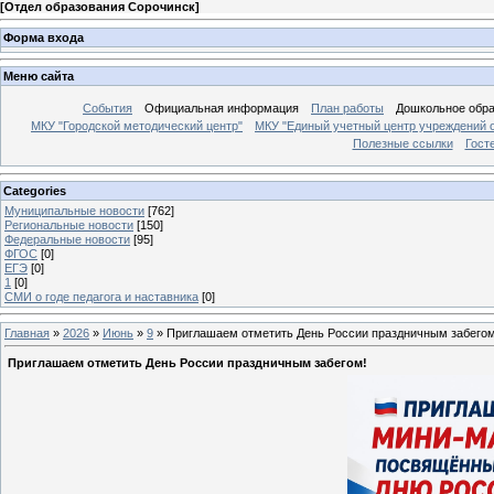
[
Отдел образования Сорочинск
]
Форма входа
Меню сайта
События
Официальная информация
План работы
Дошкольное обр
МКУ "Городской методический центр"
МКУ "Единый учетный центр учреждений 
Полезные ссылки
Гост
Categories
Муниципальные новости
[762]
Региональные новости
[150]
Федеральные новости
[95]
ФГОС
[0]
ЕГЭ
[0]
1
[0]
СМИ о годе педагога и наставника
[0]
Главная
»
2026
»
Июнь
»
9
» Приглашаем отметить День России праздничным забегом
Приглашаем отметить День России праздничным забегом!