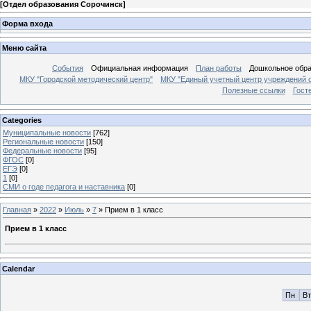
[
Отдел образования Сорочинск
]
Форма входа
Меню сайта
События
Официальная информация
План работы
Дошкольное обр
МКУ "Городской методический центр"
МКУ "Единый учетный центр учреждений 
Полезные ссылки
Гост
Categories
Муниципальные новости
[762]
Региональные новости
[150]
Федеральные новости
[95]
ФГОС
[0]
ЕГЭ
[0]
1
[0]
СМИ о годе педагога и наставника
[0]
Главная
»
2022
»
Июль
»
7
» Прием в 1 класс
Прием в 1 класс
Calendar
Пн
Вт