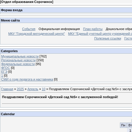
[
Отдел образования Сорочинск
]
Форма входа
Меню сайта
События
Официальная информация
План работы
Дошкольное обр
МКУ "Городской методический центр"
МКУ "Единый учетный центр учреждений 
Полезные ссылки
Гост
Categories
Муниципальные новости
[762]
Региональные новости
[150]
Федеральные новости
[95]
ФГОС
[0]
ЕГЭ
[0]
1
[0]
СМИ о годе педагога и наставника
[0]
Главная
»
2025
»
Апрель
»
10
» Поздравляем Сорочинский «Детский сад №5» с заслу
Поздравляем Сорочинский «Детский сад №5» с заслуженной победой!
Calendar
Пн
Вт
1