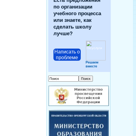
Есть предложения
по организации
учебного процесса
или знаете, как
сделать школу
лучше?
Написать о
проблеме
Решаем
вместе