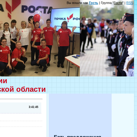
Вы вошли как
Гость
| Группа "
Гости
" |
RSS
ции
ской области
3:41:45