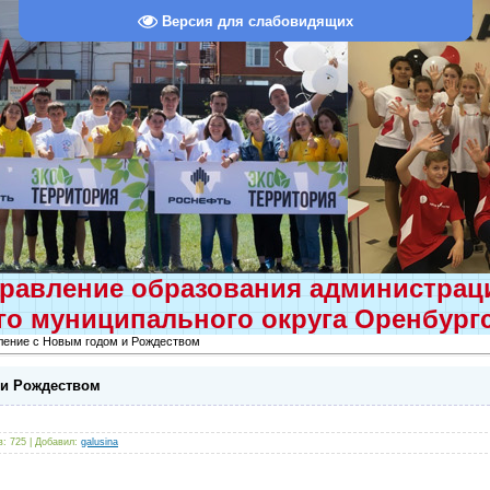
Версия для слабовидящих
равление образования администра
о муниципального округа Оренбург
ление с Новым годом и Рождеством
 и Рождеством
в
: 725 |
Добавил
:
galusina