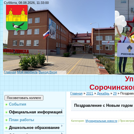
Суббота, 08.08.2026, 11:33:00
Главная
Мой профиль
Выход
Вход
Уп
Сорочинског
Главная
»
2021
»
Декабрь
»
29
» Поздрав
События
Поздравление с Новым годом
Официальная информация
План работы
Категория
:
Муниципальные новости
|
Просмотро
Дошкольное образование