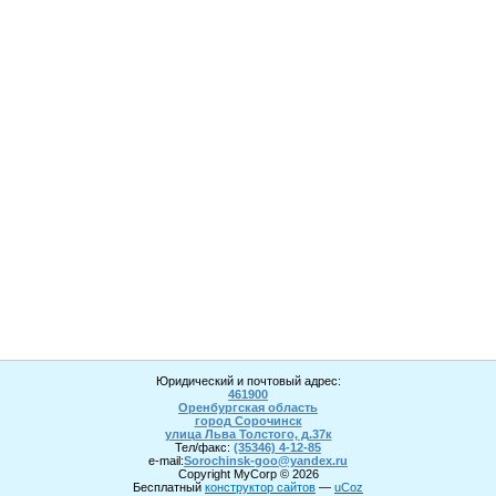
Юридический и почтовый адрес:
461900
Оренбургская область
город Сорочинск
улица Льва Толстого, д.37к
Тел/факс:
(35346) 4-1
2
-85
e-mail:
Sorochinsk
-goo@yandex.ru
Copyright MyCorp © 2026
Бесплатный
конструктор сайтов
—
uCoz