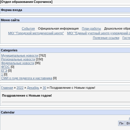
[
Отдел образования Сорочинск
]
Форма входа
Меню сайта
События
Официальная информация
План работы
Дошкольное обр
МКУ "Городской методический центр"
МКУ "Единый учетный центр учреждений 
Полезные ссылки
Гост
Categories
Муниципальные новости
[762]
Региональные новости
[150]
Федеральные новости
[95]
ФГОС
[0]
ЕГЭ
[0]
1
[0]
СМИ о годе педагога и наставника
[0]
Главная
»
2022
»
Декабрь
»
30
» Поздравление с Новым годом!
Поздравление с Новым годом!
Calendar
Пн
Вт