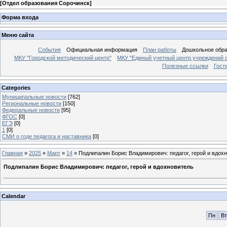
[
Отдел образования Сорочинск
]
Форма входа
Меню сайта
События
Официальная информация
План работы
Дошкольное обр
МКУ "Городской методический центр"
МКУ "Единый учетный центр учреждений 
Полезные ссылки
Гост
Categories
Муниципальные новости
[762]
Региональные новости
[150]
Федеральные новости
[95]
ФГОС
[0]
ЕГЭ
[0]
1
[0]
СМИ о годе педагога и наставника
[0]
Главная
»
2025
»
Март
»
14
» Подлипалин Борис Владимирович: педагог, герой и вдох
Подлипалин Борис Владимирович: педагог, герой и вдохновитель
Calendar
Пн
Вт